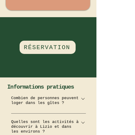
RÉSERVATION
Informations pratiques
Combien de personnes peuvent
loger dans les gîtes ?
Nos deux gîtes peuvent
Quelles sont les activités à
accueillir jusqu'à 16
découvrir à Lizio et dans
personnes. En configuration
les environs ?