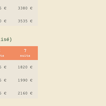
tisé)