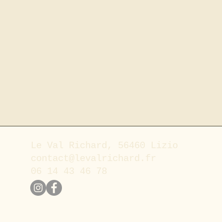
Le Val Richard, 56460 Lizio
contact@levalrichard.fr
06 14 43 46 78