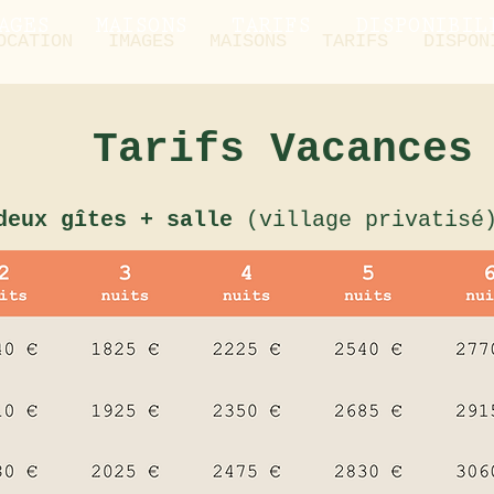
AGES
MAISONS
TARIFS
DISPONIBIL
OCATION
IMAGES
MAISONS
TARIFS
DISPON
Tarifs Vacances
 deux gîtes + salle
(village privatisé