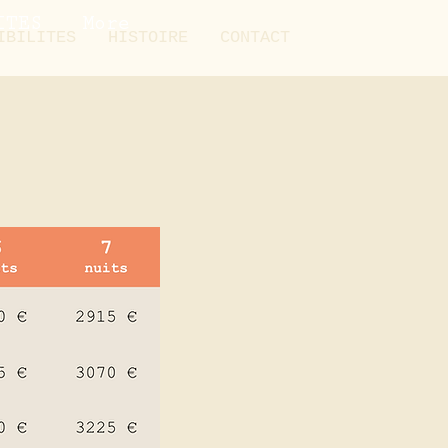
ITES
More
IBILITES
HISTOIRE
CONTACT
)