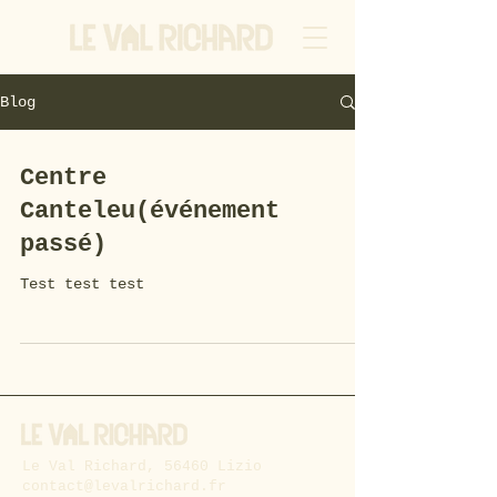
Blog
Centre
Canteleu(événement
passé)
Test test test
Le Val Richard, 56460 Lizio
contact@levalrichard.fr